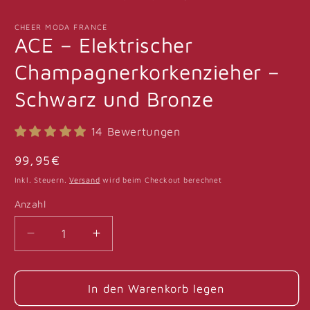
Modal
öffnen
CHEER MODA FRANCE
ACE – Elektrischer
Champagnerkorkenzieher –
Schwarz und Bronze
14 Bewertungen
Normaler
99,95€
Preis
Inkl. Steuern.
Versand
wird beim Checkout berechnet
Anzahl
Anzahl
Verringere
Erhöhe
die
die
Menge
Menge
für
für
In den Warenkorb legen
ACE
ACE