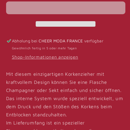
–
–
Elektrischer
Elektrischer
Champagnerkorkenzieher
Champagnerkorkenzieher
–
–
Schwarz
Schwarz
und
und
Abholung bei
CHEER MODA FRANCE
verfügbar
Bronze
Bronze
Gewöhnlich fertig in 5 oder mehr Tagen
Shop-Informationen anzeigen
Mit diesem einzigartigen Korkenzieher mit
kraftvollem Design können Sie eine Flasche
Champagner oder Sekt einfach und sicher öffnen.
Das interne System wurde speziell entwickelt, um
dem Druck und den Stößen des Korkens beim
Entblocken standzuhalten.
Im Lieferumfang ist ein spezieller