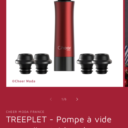
Medien
M
1
2
in
in
von
1
/
6
Modal
M
öffnen
öf
CHEER MODA FRANCE
TREEPLET - Pompe à vide