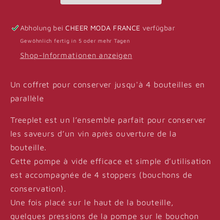
manuelle
manuelle
et
et
Abholung bei
CHEER MODA FRANCE
verfügbar
4
4
Gewöhnlich fertig in 5 oder mehr Tagen
bouchons
bouchons
Shop-Informationen anzeigen
Un coffret pour conserver jusqu'à 4 bouteilles en
parallèle
Treeplet est un l’ensemble parfait pour conserver
les saveurs d’un vin après ouverture de la
bouteille.
Cette pompe à vide efficace et simple d’utilisation
est accompagnée de 4 stoppers (bouchons de
conservation).
Une fois placé sur le haut de la bouteille,
quelques pressions de la pompe sur le bouchon